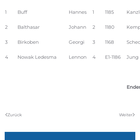
1
Buff
Hannes
1
1185
Kanzl
2
Balthasar
Johann
2
1180
Kemp
3
Birkoben
Georgi
3
1168
Schec
4
Nowak Ledesma
Lennon
4
E1-1186
Jung
Ender
Zurück
Weiter