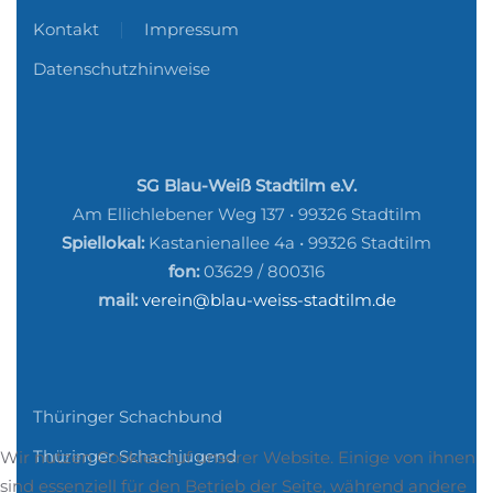
Kontakt
Impressum
Datenschutzhinweise
SG Blau-Weiß Stadtilm e.V.
Am Ellichlebener Weg 137 • 99326 Stadtilm
Spiellokal:
Kastanienallee 4a • 99326 Stadtilm
fon:
03629 / 800316
mail:
verein@blau-weiss-stadtilm.de
Thüringer Schachbund
Thüringer Schachjugend
Wir nutzen Cookies auf unserer Website. Einige von ihnen
sind essenziell für den Betrieb der Seite, während andere