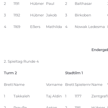
2
1191
Hübner
Paul
2
Balthasar
3
1192
Hübner
Jakob
3
Birkoben
4
1169
Eßers
Mathilda
4
Nowak Ledesma
Endergeb
2. Spieltag Runde 4
Turm 2
Stadtilm 1
Brett
Name
Vorname
Brett
Spielernr
Name
1
Takkaleh
Taj Aldin
1
1177
Zentgraf
2
Preuße
Anton
2
1191
Hübner