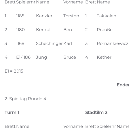
Brett
Spielernr
Name
Vorname
Brett
Name
1
1185
Kanzler
Torsten
1
Takkaleh
2
1180
Kempf
Ben
2
Preuße
3
1168
Schechinger
Karl
3
Romankiewicz
4
E1-1186
Jung
Bruce
4
Kether
E1 = 2015
Ender
2. Spieltag Runde 4
Turm 1
Stadtilm 2
Brett
Name
Vorname
Brett
Spielernr
Nam